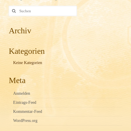
Imkerei
Suche
nach:
Imkerkurse, Vorträge und Führungen
Archiv
Bilder
Kontakt
Kategorien
Links
Keine Kategorien
Meta
Anmelden
Eintrags-Feed
Kommentar-Feed
WordPress.org