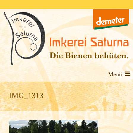
Menü
Aktuelles
IMG_1313
Demeter-Bienenhaltung
Bienenprodukte
Bienenweidepflanzen