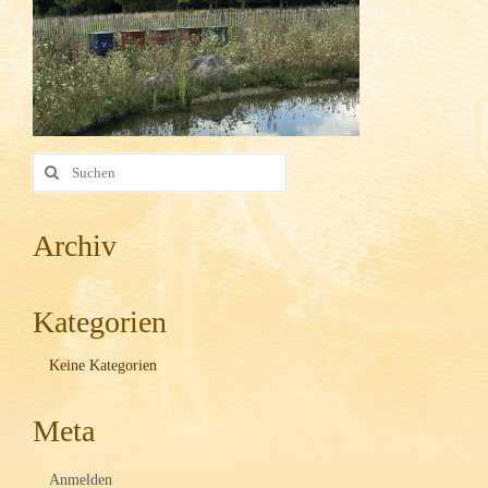
Imkerei
Imkerkurse, Vorträge und Führungen
Bilder
Kontakt
Suche
nach:
Links
Archiv
Kategorien
Keine Kategorien
Meta
Anmelden